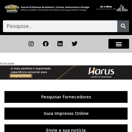
Publicidade
Anterior
◀︎
Próxi
▶︎
Pesquisar fornecedores
Guia Impresso Online
Envie a sua notícia