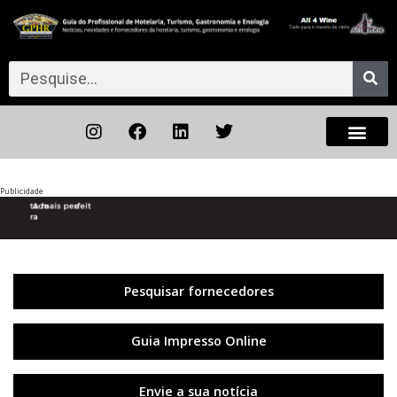
Publicidade
Anterior
◀︎
Próxi
▶︎
Pesquisar fornecedores
Guia Impresso Online
Envie a sua notícia