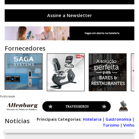
Assine a Newsletter
Fornecedores
Publicidade
Principais Categorias:
Hotelaria
|
Gastronomia
|
Notícias
Turismo
|
Vinho