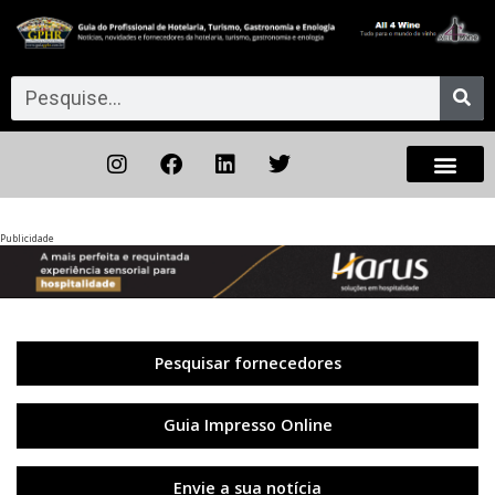
Publicidade
Anterior
◀︎
Próxi
▶︎
Pesquisar fornecedores
Guia Impresso Online
Envie a sua notícia