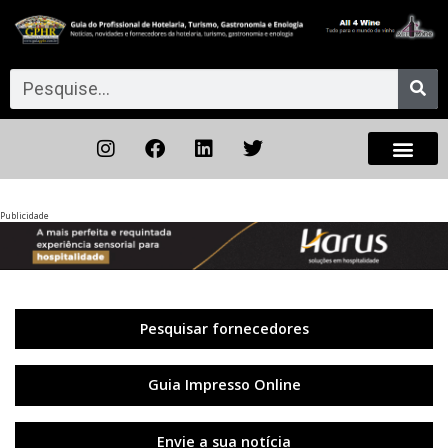
Publicidade
Anterior
◀︎
Próxi
▶︎
Pesquisar fornecedores
Guia Impresso Online
Envie a sua notícia