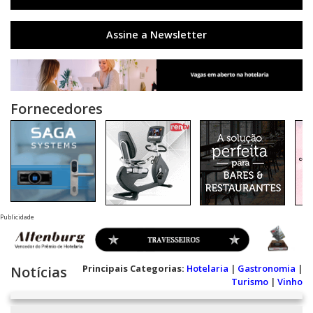
Assine a Newsletter
Fornecedores
Publicidade
Principais Categorias:
Hotelaria
|
Gastronomia
|
Notícias
Turismo
|
Vinho