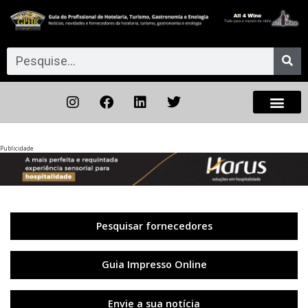
Publicidade
Anterior
◀︎
Próxi
▶︎
Pesquisar fornecedores
Guia Impresso Online
Envie a sua notícia