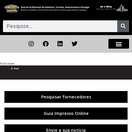
Publicidade
Anterior
◀︎
Próxi
▶︎
Pesquisar fornecedores
Guia Impresso Online
Envie a sua notícia