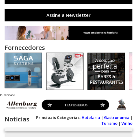
Assine a Newsletter
Fornecedores
Publicidade
Principais Categorias:
Hotelaria
|
Gastronomia
|
Notícias
Turismo
|
Vinho