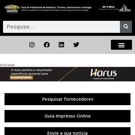
Publicidade
Anterior
◀︎
Próxi
▶︎
Pesquisar fornecedores
Guia Impresso Online
Envie a sua notícia