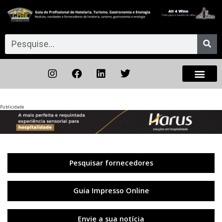
Publicidade
Anterior
◀︎
Próxi
▶︎
Pesquisar fornecedores
Guia Impresso Online
Envie a sua notícia