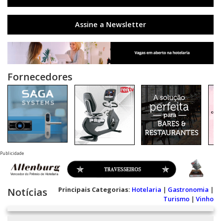
Assine a Newsletter
Fornecedores
Publicidade
Principais Categorias:
Hotelaria
|
Gastronomia
|
Notícias
Turismo
|
Vinho