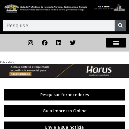
Publicidade
Anterior
◀︎
Próxi
▶︎
Pesquisar fornecedores
Guia Impresso Online
Envie a sua notícia