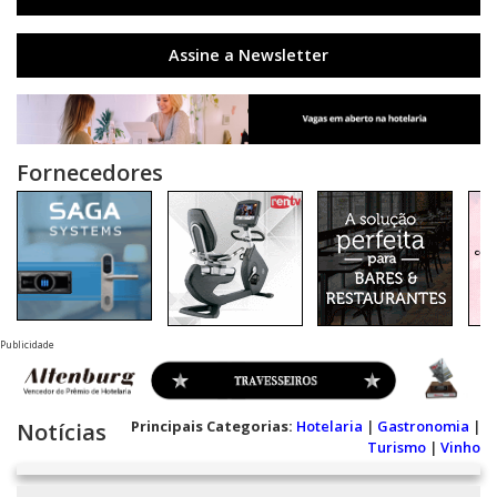
Assine a Newsletter
Fornecedores
Publicidade
Principais Categorias:
Hotelaria
|
Gastronomia
|
Notícias
Turismo
|
Vinho