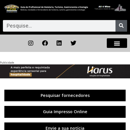
Publicidade
Anterior
◀︎
Próxi
▶︎
Pesquisar fornecedores
Guia Impresso Online
Envie a sua notícia