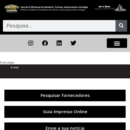
Publicidade
Anterior
◀︎
Próxi
▶︎
Pesquisar fornecedores
Guia Impresso Online
Envie a sua notícia