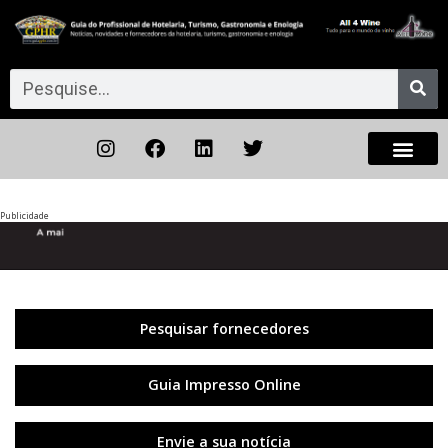
Publicidade
Anterior
◀︎
Próxi
▶︎
Pesquisar fornecedores
Guia Impresso Online
Envie a sua notícia