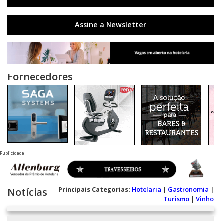
Assine a Newsletter
Fornecedores
Publicidade
Principais Categorias:
Hotelaria
|
Gastronomia
|
Notícias
Turismo
|
Vinho