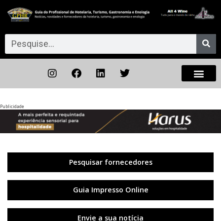
Publicidade
Anterior
◀︎
Próxi
▶︎
Pesquisar fornecedores
Guia Impresso Online
Envie a sua notícia