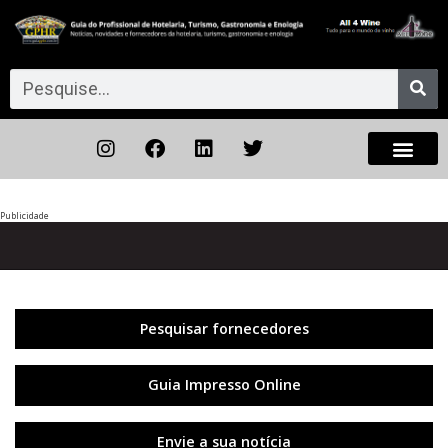
Publicidade
Anterior
◀︎
Próxi
▶︎
Pesquisar fornecedores
Guia Impresso Online
Envie a sua notícia