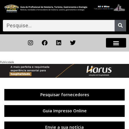
Publicidade
Anterior
◀︎
Próxi
▶︎
Pesquisar fornecedores
Guia Impresso Online
Envie a sua notícia