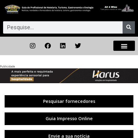
Publicidade
Anterior
◀︎
Próxi
▶︎
Pesquisar fornecedores
Guia Impresso Online
Envie a sua notícia