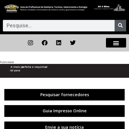
Publicidade
Anterior
◀︎
Próxi
▶︎
Pesquisar fornecedores
Guia Impresso Online
Envie a sua notícia