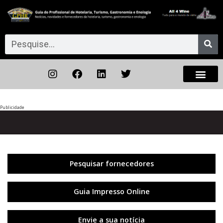
Publicidade
Anterior
◀︎
Próxi
▶︎
Pesquisar fornecedores
Guia Impresso Online
Envie a sua notícia