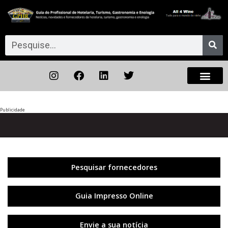
Publicidade
Anterior
◀︎
Próxi
▶︎
Pesquisar fornecedores
Guia Impresso Online
Envie a sua notícia