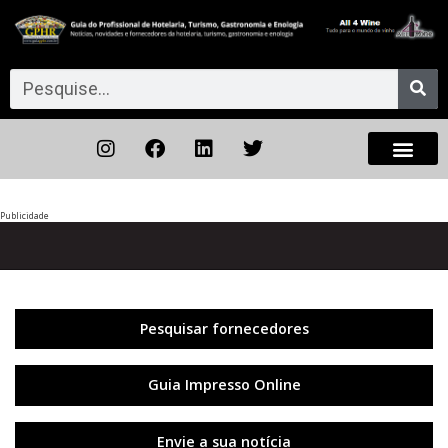
Publicidade
Anterior
◀︎
Próxi
▶︎
Pesquisar fornecedores
Guia Impresso Online
Envie a sua notícia