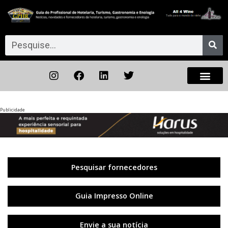
Publicidade
Anterior
◀︎
Próxi
▶︎
Pesquisar fornecedores
Guia Impresso Online
Envie a sua notícia