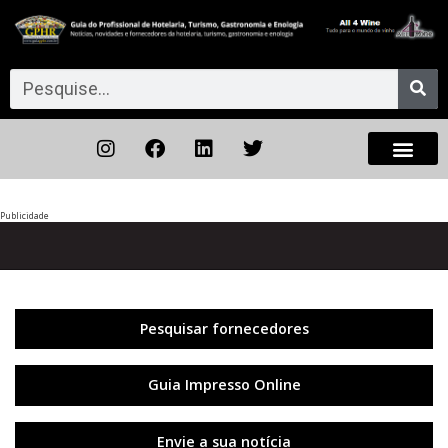
Publicidade
Anterior
◀︎
Próxi
▶︎
Pesquisar fornecedores
Guia Impresso Online
Envie a sua notícia