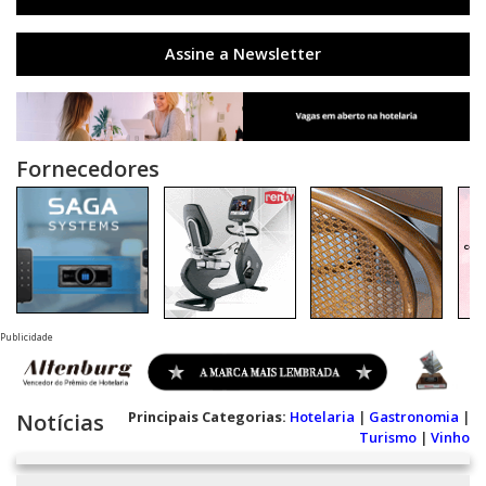
Assine a Newsletter
Fornecedores
Publicidade
Principais Categorias:
Hotelaria
|
Gastronomia
|
Notícias
Turismo
|
Vinho