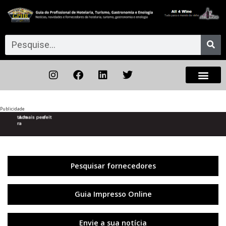
Publicidade
Anterior
◀︎
Próxi
▶︎
Pesquisar fornecedores
Guia Impresso Online
Envie a sua notícia