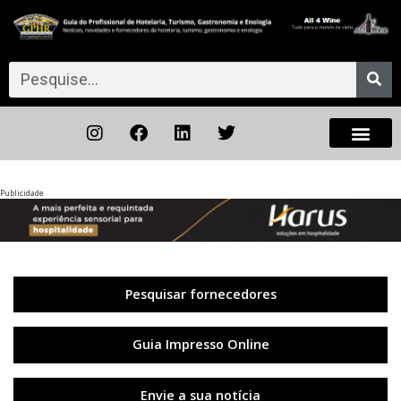
Publicidade
Anterior
◀︎
Próxi
▶︎
Pesquisar fornecedores
Guia Impresso Online
Envie a sua notícia