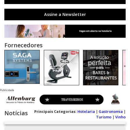
Assine a Newsletter
Fornecedores
Publicidade
Principais Categorias:
Hotelaria
|
Gastronomia
|
Notícias
Turismo
|
Vinho