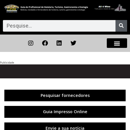
Publicidade
Anterior
◀︎
Próxi
▶︎
Pesquisar fornecedores
Guia Impresso Online
Envie a sua notícia