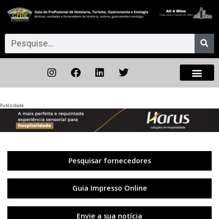
Publicidade
Anterior
◀︎
Próxi
▶︎
Pesquisar fornecedores
Guia Impresso Online
Envie a sua notícia