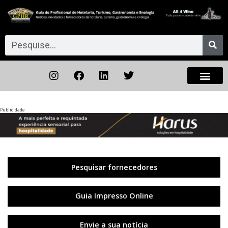
Publicidade
Anterior
◀︎
Próxi
▶︎
Pesquisar fornecedores
Guia Impresso Online
Envie a sua notícia