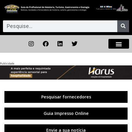
Publicidade
Anterior
◀︎
Próxi
▶︎
Pesquisar fornecedores
Guia Impresso Online
Envie a sua notícia