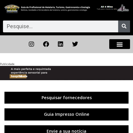
Publicidade
Anterior
◀︎
Próxi
▶︎
Pesquisar fornecedores
Guia Impresso Online
Envie a sua notícia