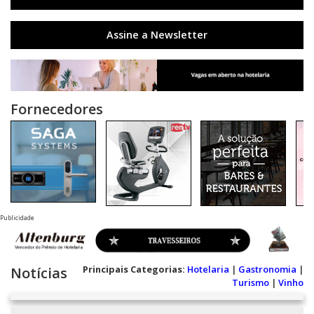
Assine a Newsletter
Fornecedores
Publicidade
Principais Categorias:
Hotelaria
|
Gastronomia
|
Notícias
Turismo
|
Vinho