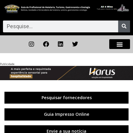
Publicidade
Anterior
◀︎
Próxi
▶︎
Pesquisar fornecedores
Guia Impresso Online
Envie a sua notícia