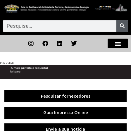
Publicidade
Anterior
◀︎
Próxi
▶︎
Pesquisar fornecedores
Guia Impresso Online
Envie a sua notícia