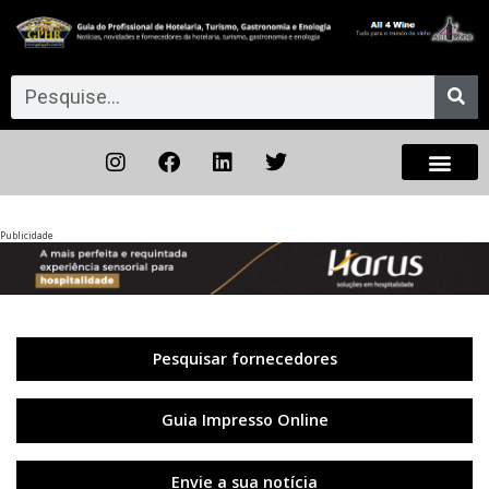
Publicidade
Anterior
◀︎
Próxi
▶︎
Pesquisar fornecedores
Guia Impresso Online
Envie a sua notícia