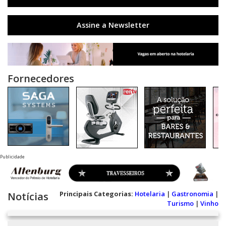
Assine a Newsletter
Fornecedores
Publicidade
Principais Categorias:
Hotelaria
|
Gastronomia
|
Notícias
Turismo
|
Vinho