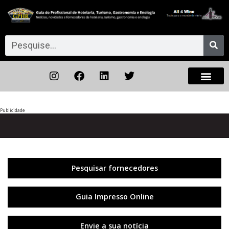
Publicidade
Anterior
◀︎
Próxi
▶︎
Pesquisar fornecedores
Guia Impresso Online
Envie a sua notícia