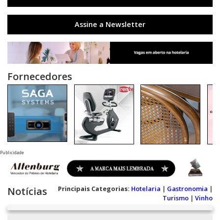
Assine a Newsletter
Fornecedores
Publicidade
Principais Categorias:
Hotelaria
|
Gastronomia
|
Notícias
Turismo
|
Vinho