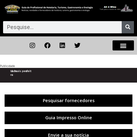
Publicidade
Anterior
◀︎
Próxi
▶︎
Pesquisar fornecedores
Guia Impresso Online
Envie a sua notícia