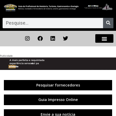
Publicidade
Anterior
◀︎
Próxi
▶︎
Pesquisar fornecedores
Guia Impresso Online
Envie a sua notícia