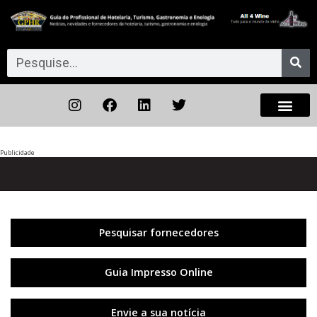
Publicidade
Anterior
◀︎
Próxi
▶︎
Pesquisar fornecedores
Guia Impresso Online
Envie a sua notícia