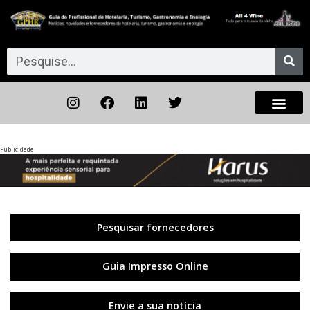
Publicidade
Anterior
◀︎
Próxi
▶︎
Pesquisar fornecedores
Guia Impresso Online
Envie a sua notícia