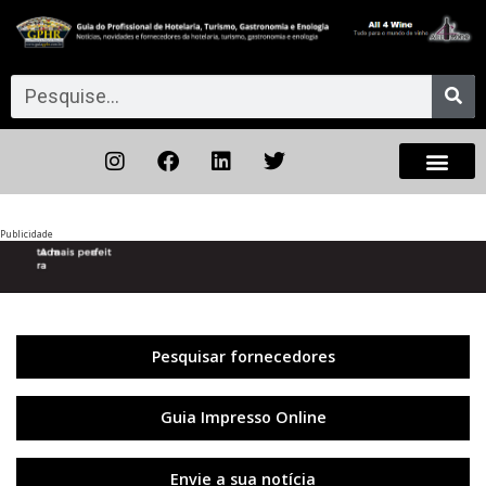
Publicidade
Anterior
◀︎
Próxi
▶︎
Pesquisar fornecedores
Guia Impresso Online
Envie a sua notícia