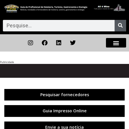
Publicidade
Anterior
◀︎
Próxi
▶︎
Pesquisar fornecedores
Guia Impresso Online
Envie a sua notícia