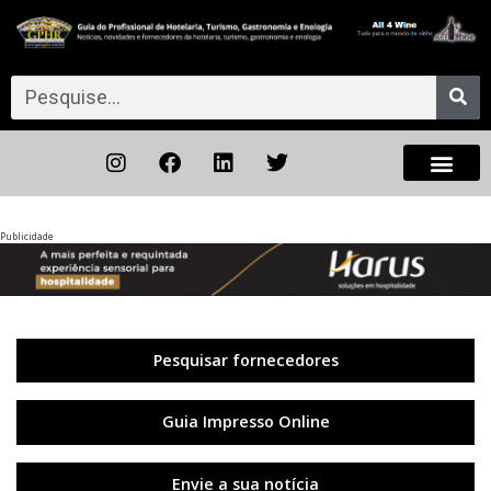
Publicidade
Anterior
◀︎
Próxi
▶︎
Pesquisar fornecedores
Guia Impresso Online
Envie a sua notícia