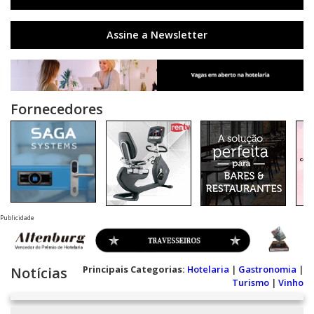
Assine a Newsletter
Fornecedores
Publicidade
Principais Categorias:
Hotelaria
|
Gastronomia
|
Notícias
Turismo
|
Vinho