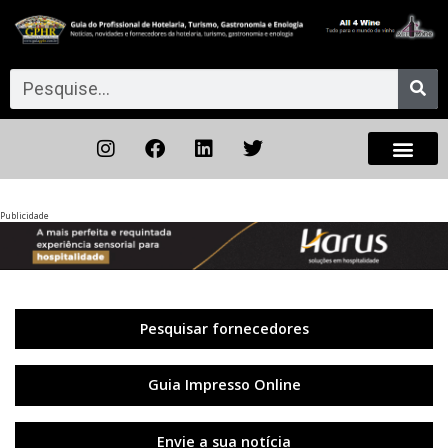
Publicidade
Anterior
◀︎
Próxi
▶︎
Pesquisar fornecedores
Guia Impresso Online
Envie a sua notícia