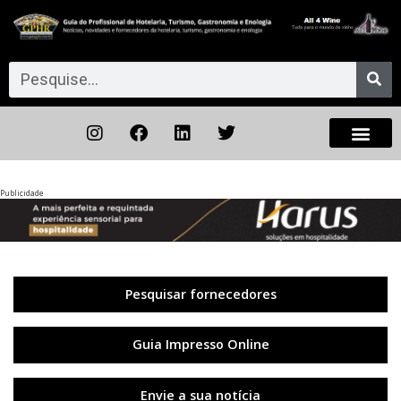
Publicidade
Anterior
◀︎
Próxi
▶︎
Pesquisar fornecedores
Guia Impresso Online
Envie a sua notícia