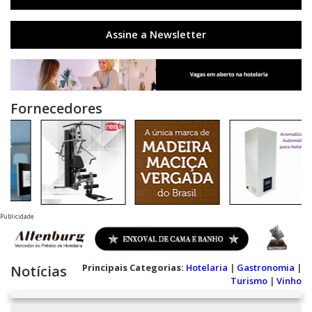
Assine a Newsletter
Fornecedores
Publicidade
Principais Categorias:
Hotelaria
|
Gastronomia
|
Notícias
Turismo
|
Vinho