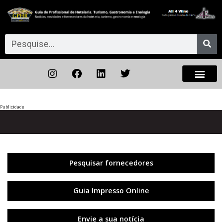
Publicidade
Anterior
◀︎
Próxi
▶︎
Pesquisar fornecedores
Guia Impresso Online
Envie a sua notícia