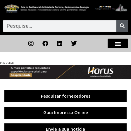
Publicidade
Anterior
◀︎
Próxi
▶︎
Pesquisar fornecedores
Guia Impresso Online
Envie a sua notícia