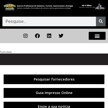
Publicidade
Anterior
◀︎
Próxi
▶︎
Pesquisar fornecedores
Guia Impresso Online
Envie a sua notícia