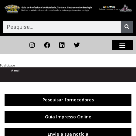
Publicidade
Anterior
◀︎
Próxi
▶︎
Pesquisar fornecedores
Guia Impresso Online
Envie a sua notícia