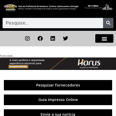
Publicidade
Anterior
◀︎
Próxi
▶︎
Pesquisar fornecedores
Guia Impresso Online
Envie a sua notícia