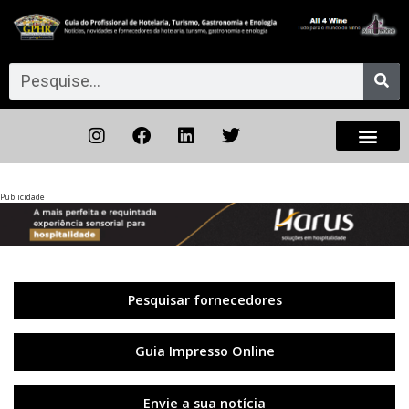
Publicidade
Anterior
◀︎
Próxi
▶︎
Pesquisar fornecedores
Guia Impresso Online
Envie a sua notícia