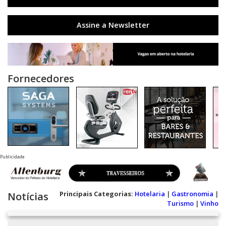
Assine a Newsletter
Fornecedores
Publicidade
Principais Categorias:
Hotelaria
|
Gastronomia
|
Notícias
Turismo
|
Vinho