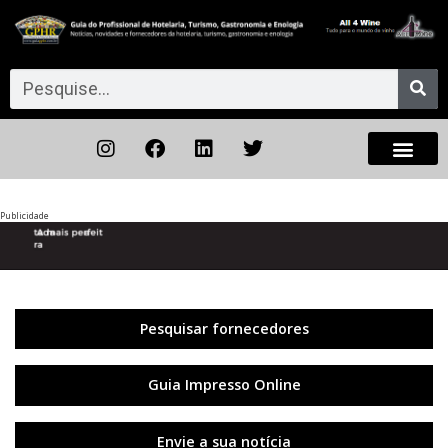
Publicidade
Anterior
◀︎
Próxi
▶︎
Pesquisar fornecedores
Guia Impresso Online
Envie a sua notícia