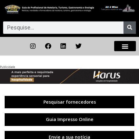
Publicidade
Anterior
◀︎
Próxi
▶︎
Pesquisar fornecedores
Guia Impresso Online
Envie a sua notícia